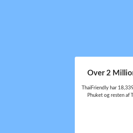
Over 2 Milli
ThaiFriendly har 18,33
Phuket og resten af T