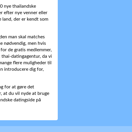
00 nye thailandske
r efter nye venner eller
e land, der er kendt som
 uden man skal matches
kke nødvendig, men hvis
m for de gratis medlemmer,
 thai-datingagentur, da vi
mange flere muligheder til
n introducere dig for,
g for at gøre det
, at du vil nyde at bruge
landske datingside på