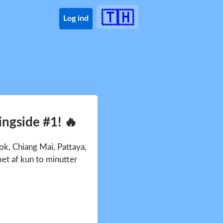
🇹🇭
Log ind
ngside #1! 🔥
k, Chiang Mai, Pattaya,
bet af kun to minutter