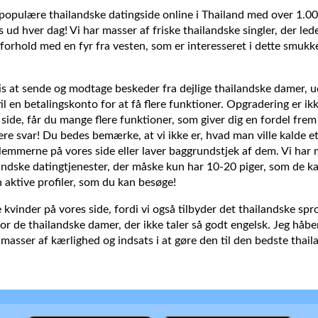
 populære thailandske datingside online i Thailand med over 1.0
 ud hver dag! Vi har masser af friske thailandske singler, der lede
arforhold med en fyr fra vesten, som er interesseret i dette smukk
tis at sende og modtage beskeder fra dejlige thailandske damer,
il en betalingskonto for at få flere funktioner. Opgradering er i
 side, får du mange flere funktioner, som giver dig en fordel fre
e svar! Du bedes bemærke, at vi ikke er, hvad man ville kalde et
lemmerne på vores side eller laver baggrundstjek af dem. Vi har 
andske datingtjenester, der måske kun har 10-20 piger, som de ka
n aktive profiler, som du kan besøge!
kvinder på vores side, fordi vi også tilbyder det thailandske spro
or de thailandske damer, der ikke taler så godt engelsk. Jeg håber
t masser af kærlighed og indsats i at gøre den til den bedste thai