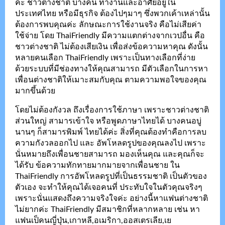
ค่ะ ชาวต่างชาติ บางคน ทำงานและอาศัยอยู่ใน
ประเทศไทย หรือมีธุรกิจ ต้องไปๆมาๆ ซึ่งพวกเค้าเหล่านั้น
ต้องการพบคุณค่ะ ลักษณะการใช้งานจริง คือไม่เสียค่า
ใช้จ่าย โดย ThaiFriendly มีความแตกต่างจากเวปอื่น คือ
ชาวต่างชาติ ไม่ต้องเสียเงิน เพื่อส่งข้อความหาคุณ ดังนั้น
หลายคนเลือก ThaiFriendly เพราะเป็นทางเลือกที่ง่าย
ด้วยระบบที่มีช่องทางให้คุณสามารถ มีตัวเลือกในการหา
เพื่อนต่างชาติให้เมาะสมกับคุณ ตามความพอใจของคุณ
มากขึ้นด้วย
โดยไม่ต้องกังวล ถึงเรื่องการใช้ภาษา เพราะชาวต่างชาติ
ส่วนใหญ่ สามารเข้าใจ หรือพูดภาษาไทยได้ บางคนอบู่
นานๆ ก็สามารพิมพ์ ไทยได้ค่ะ สิ่งที่คุณต้องทำคือการลบ
ความกังวลออกไป และ อัพโหลดรูปของคุณลงไป เพราะ
นั่นหมายถึงเพื่อนชายสามารถ มองเห็นคุณ และคุณก็จะ
ได้รับ ข้อความทักทายมากมายจากเพื่อนชาย ใน
ThaiFriendly การอัพโหลดรูปที่เป็นธรรมชาติ เป็นตัวของ
ตัวเอง จะทำให้คุณได้เจอคนที่ ประทับใจในตัวคุณจริงๆ
เพราะนั่นแสดงถึงความจริงใจค่ะ อย่างนี้หาแฟนต่างชาติ
ไม่ยากค่ะ ThaiFriendly มีสมาชิกที่หลากหลาย เช่น หา
แฟนเป็คนญี่ปุ่น,เกาหลี,อเมริกา,ออสเตรเลีย,เย